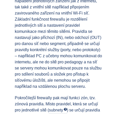
napadení jednotlivých zařízení jak z internetu,
tak také z vnitřní sítě například připojením
zavirovaného zařízení na vnitřní Wi-Fi síť.
Základní funkčnost firewallu je rozdělení
jednotlivých sítí a nastavení pravidel
komunikace mezi těmito sítěmi. Pravidla se
nastavují jako příchozí (IN), nebo odchozí (OUT)
pro danou síť nebo segment, případně se určují
pravidly konkrétní služby (porty, nebo protokoly)
– například PC z učebny mohou komunikovat do
internetu, ale ne do sítě pro pedagogy a na síť
se servery mohou komunikovat pouze na službu
pro sdílení souborů a složek pro přístup k
síťovému úložišti, ale nemohou se připojit
například na vzdálenou plochu serveru.
Pokročilejší firewally pak mají funkci zón, tzv.
zónová pravidla. Místo pravidel, která se určují
pro jednotlivé sítě (
subnety
) se určují pravidla