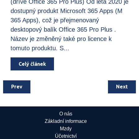
(dříve Office 365 Pro Plus) Od léta 2020 je
dostupný produkt Microsoft 365 Apps (M
365 Apps), což je přejmenovaný
desktopový balík Office 365 Pro Plus .
Název je změněný také pro licence k
tomuto produktu. S...
Celý článek
Prev
Next
O nás
Základní informace
Mzdy
Účetnictví