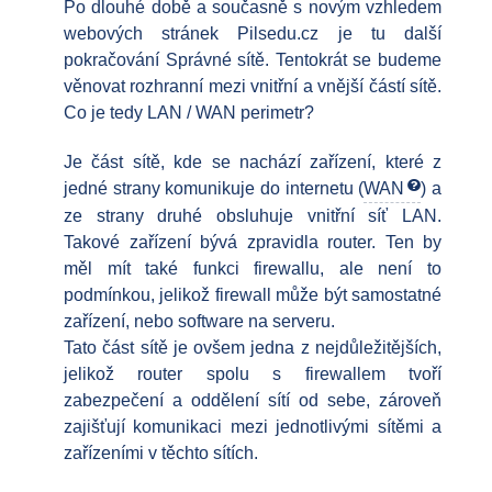
Po dlouhé době a současně s novým vzhledem
webových stránek Pilsedu.cz je tu další
pokračování Správné sítě. Tentokrát se budeme
věnovat rozhranní mezi vnitřní a vnější částí sítě.
Co je tedy LAN / WAN perimetr?
Je část sítě, kde se nachází zařízení, které z
jedné strany komunikuje do internetu (
WAN
) a
ze strany druhé obsluhuje vnitřní síť LAN.
Takové zařízení bývá zpravidla router. Ten by
měl mít také funkci firewallu, ale není to
podmínkou, jelikož firewall může být samostatné
zařízení, nebo software na serveru.
Tato část sítě je ovšem jedna z nejdůležitějších,
jelikož router spolu s firewallem tvoří
zabezpečení a oddělení sítí od sebe, zároveň
zajišťují komunikaci mezi jednotlivými sítěmi a
zařízeními v těchto sítích.