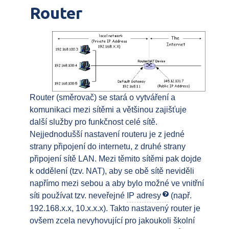
Router
Router (směrovač) se stará o vytváření a
komunikaci mezi sítěmi a většinou zajišťuje
další služby pro funkčnost celé sítě.
Nejjednodušší nastavení routeru je z jedné
strany připojení do internetu, z druhé strany
připojení sítě LAN. Mezi těmito sítěmi pak dojde
k oddělení (tzv. NAT), aby se obě sítě neviděli
napřímo mezi sebou a aby bylo možné ve vnitřní
síti používat tzv. neveřejné
IP adresy
(např.
192.168.x.x, 10.x.x.x). Takto nastavený router je
ovšem zcela nevyhovující pro jakoukoli školní