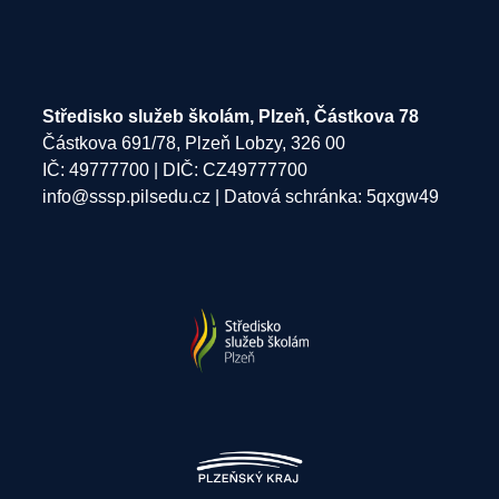
Středisko služeb školám, Plzeň, Částkova 78
Částkova 691/78, Plzeň Lobzy, 326 00
IČ: 49777700 | DIČ: CZ49777700
info@sssp.pilsedu.cz
| Datová schránka: 5qxgw49