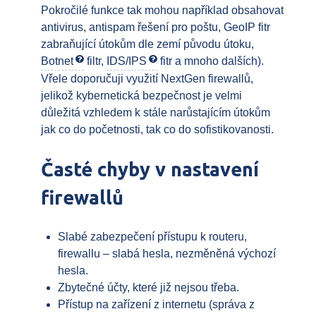
Pokročilé funkce tak mohou například obsahovat
antivirus, antispam řešení pro poštu, GeoIP fitr
zabraňující útokům dle zemí původu útoku,
Botnet
filtr,
IDS/IPS
fitr a mnoho dalších).
Vřele doporučuji využití NextGen firewallů,
jelikož kybernetická bezpečnost je velmi
důležitá vzhledem k stále narůstajícím útokům
jak co do početnosti, tak co do sofistikovanosti.
Časté chyby v nastavení
firewallů
Slabé zabezpečení přístupu k routeru,
firewallu – slabá hesla, nezměněná výchozí
hesla.
Zbytečné účty, které již nejsou třeba.
Přístup na zařízení z internetu (správa z