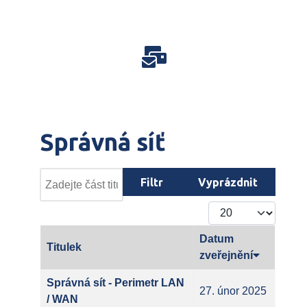
Správná síť
Zadejte část titulku štítku
Filtr
Vyprázdnit
Počet zobrazení
Datum
Titulek
zveřejnění
Správná sít - Perimetr LAN
27. únor 2025
/ WAN