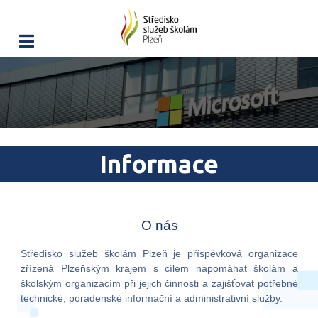
Informace
O nás
Středisko služeb školám Plzeň je příspěvková organizace
zřízená Plzeňským krajem s cílem napomáhat školám a
školským organizacím při jejich činnosti a zajišťovat potřebné
technické, poradenské informační a administrativní služby.