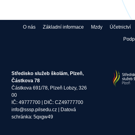
O nás
Základní informace
Mzdy
Účetnictví
Podpo
Středisko služeb školám, Plzeň,
Částkova 78
Částkova 691/78, Plzeň Lobzy, 326
00
IČ: 49777700 | DIČ: CZ49777700
info@sssp.pilsedu.cz
| Datová
schránka: 5qxgw49