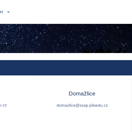
AT
Domažlice
u.cz
domazlice@sssp.pilsedu.cz