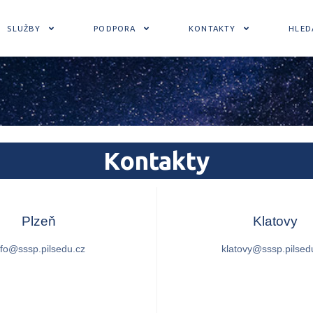
SLUŽBY
PODPORA
KONTAKTY
HLED
Kontakty
Plzeň
Klatovy
nfo@sssp.pilsedu.cz
klatovy@sssp.pilsed