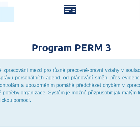
Program PERM 3
vé zpracování mezd pro různé pracovně-právní vztahy v soula
 správu personálních agend, od plánování směn, přes evidenc
kontrolám a upozorněním pomáhá předcházet chybám v zpraco
é potřeby organizace. Systém je možné přizpůsobit jak malým 
dickou pomocí.