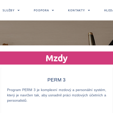
SLUŽBY
PODPORA
KONTAKTY
HLED
Mzdy
PERM 3
Program PERM 3 je komplexní mzdový a personální systém,
který je navržen tak, aby usnadnil práci mzdových účetních a
personalistů.