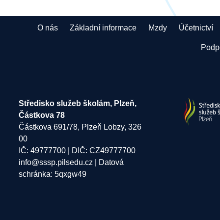
O nás
Základní informace
Mzdy
Účetnictví
Podpo
Středisko služeb školám, Plzeň,
Částkova 78
Částkova 691/78, Plzeň Lobzy, 326
00
IČ: 49777700 | DIČ: CZ49777700
info@sssp.pilsedu.cz
| Datová
schránka: 5qxgw49