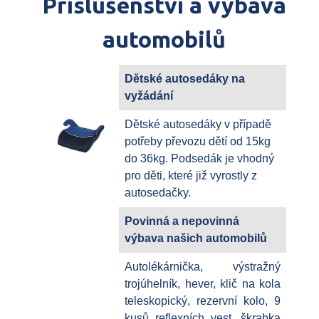
Příslušenství a výbava
automobilů
Dětské autosedáky na
vyžádání
Dětské autosedáky v případě
potřeby převozu dětí od 15kg
do 36kg. Podsedák je vhodný
pro děti, které již vyrostly z
autosedačky.
Povinná a nepovinná
výbava našich automobilů
Autolékárnička, výstražný
trojúhelník, hever, klič na kola
teleskopický, rezervní kolo, 9
kusů reflexních vest, škrabka