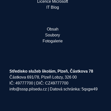
Licence Microsoft
IT Blog
Obsah
Soubory
Fotogalerie
Středisko služeb školám, Plzeň, Částkova 78
Částkova 691/78, Plzeň Lobzy, 326 00
IČ: 49777700 | DIČ: CZ49777700
info@sssp.pilsedu.cz
| Datová schránka: 5qxgw49