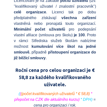
Licencování je na základě
počtu uživatelů
(tzv.
"kvalifikovaný uživatel / znalostní pracovník")
celé organizace
. Licenci tak po dobu
předplatného získávají
všechna zařízení
vlastněná nebo pronajatá touto organizací.
Minimální počet uživatelů
pro podepsání
vlastní afilace (smlouva pro školu)
je 100
. Proto
v rámci Střediska služeb školám nabízíme
možnost
kumulování více škol na jedné
smlouvě
, případně
přistoupení organizace do
již běžící smlouvy
.
Roční cena pro celou organizaci je €
58,8 za každého kvalifikovaného
uživatele.
(
(
(počet kvalifikovaných uživatelů * € 58,8)
*
přepočet na CZK dle aktuálního kurzu)
* DPH)
=
cena pro organizaci / rok.