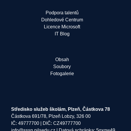
Podpora talentů
Dohledové Centrum
Licence Microsoft
IT Blog
Obsah
Soubory
Fotogalerie
Středisko služeb školám, Plzeň, Částkova 78
Částkova 691/78, Plzeň Lobzy, 326 00
IČ: 49777700 | DIČ: CZ49777700
info@sssp.pilsedu.cz
| Datová schránka: 5qxgw49