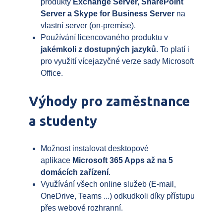
produkty
Exchange Server, SharePoint
Server a Skype for Business Server
na
vlastní server (on-premise).
Používání licencovaného produktu v
jakémkoli z dostupných jazyků
. To platí i
pro využití vícejazyčné verze sady Microsoft
Office.
Výhody pro zaměstnance
a studenty
Možnost instalovat desktopové
aplikace
Microsoft 365 Apps až na 5
domácích zařízení
.
Využívání všech online služeb (E-mail,
OneDrive, Teams ...) odkudkoli díky přístupu
přes webové rozhranní.