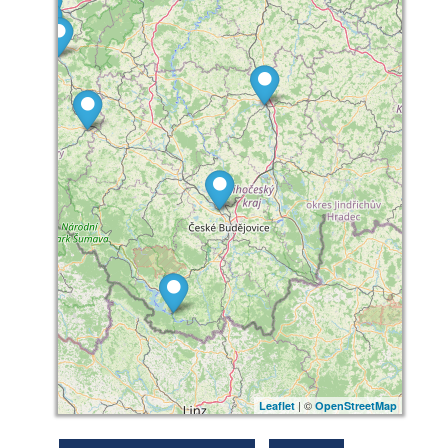
| ©
Leaflet
OpenStreetMap