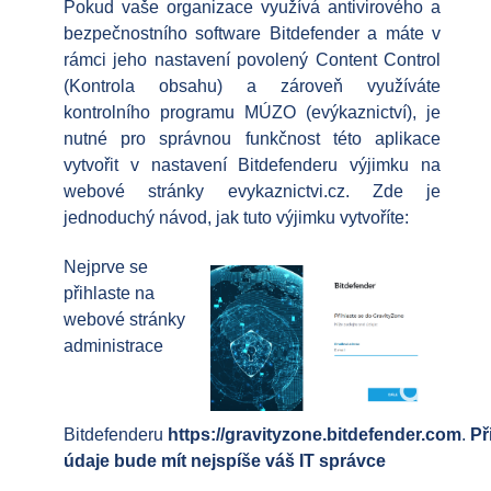
Pokud vaše organizace využívá antivirového a
bezpečnostního software Bitdefender a máte v
rámci jeho nastavení povolený Content Control
(Kontrola obsahu) a zároveň využíváte
kontrolního programu MÚZO (evýkaznictví), je
nutné pro správnou funkčnost této aplikace
vytvořit v nastavení Bitdefenderu výjimku na
webové stránky evykaznictvi.cz. Zde je
jednoduchý návod, jak tuto výjimku vytvoříte:
Nejprve se
přihlaste na
webové stránky
administrace
Bitdefenderu
https://gravityzone.bitdefender.com
.
Př
údaje bude mít nejspíše váš IT správce