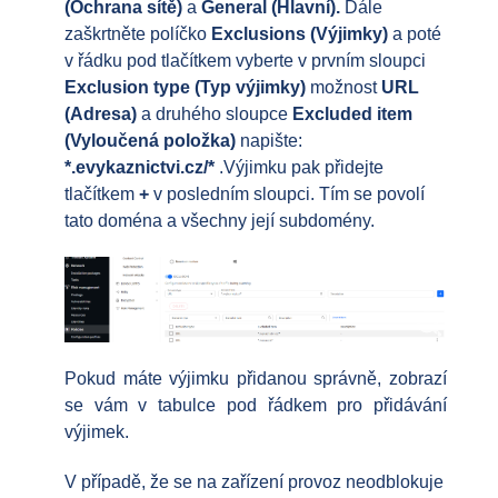
(Ochrana sítě)
a
General (Hlavní).
Dále
zaškrtněte políčko
Exclusions (Výjimky)
a poté
v řádku pod tlačítkem vyberte v prvním sloupci
Exclusion type (Typ výjimky)
možnost
URL
(Adresa)
a druhého sloupce
Excluded item
(Vyloučená položka)
napište:
*.evykaznictvi.cz/*
.Výjimku pak přidejte
tlačítkem
+
v posledním sloupci. Tím se povolí
tato doména a všechny její subdomény.
Pokud máte výjimku přidanou správně, zobrazí
se vám v tabulce pod řádkem pro přidávání
výjimek.
V případě, že se na zařízení provoz neodblokuje