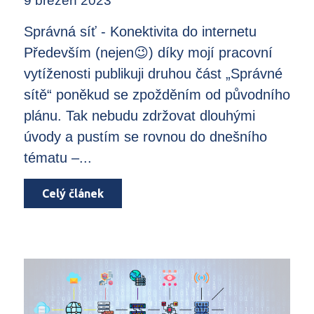
9 březen 2023
Správná síť - Konektivita do internetu
Především (nejen😉) díky mojí pracovní
vytíženosti publikuji druhou část „Správné
sítě“ poněkud se zpožděním od původního
plánu. Tak nebudu zdržovat dlouhými
úvody a pustím se rovnou do dnešního
tématu –...
Celý článek