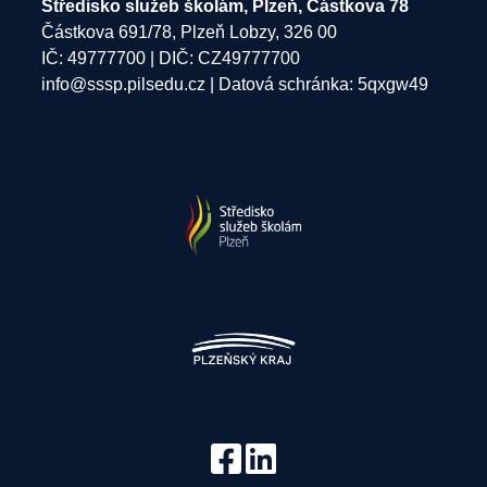
Středisko služeb školám, Plzeň, Částkova 78
Částkova 691/78, Plzeň Lobzy, 326 00
IČ: 49777700 | DIČ: CZ49777700
info@sssp.pilsedu.cz
| Datová schránka: 5qxgw49