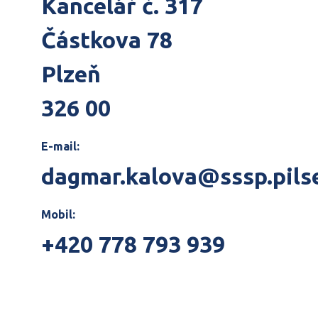
Kancelář č. 317
Částkova 78
Plzeň
326 00
E-mail:
dagmar.kalova@sssp.pils
Mobil:
+420 778 793 939