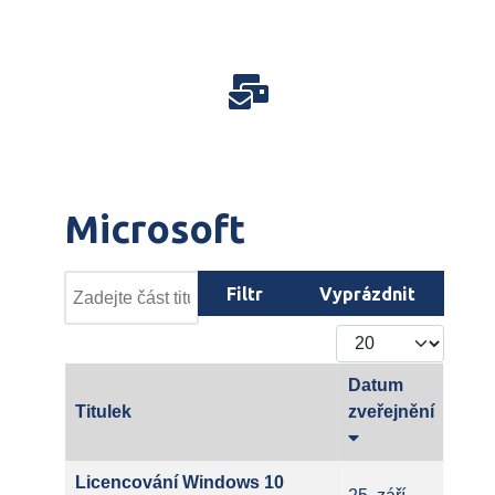
Microsoft
Zadejte část titulku štítku
Filtr
Vyprázdnit
Počet zobrazení
Datum
Titulek
zveřejnění
Licencování Windows 10