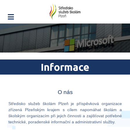
Informace
O nás
Středisko služeb školám Plzeň je příspěvková organizace
zřízená Plzeňským krajem s cílem napomáhat školám a
školským organizacím při jejich činnosti a zajišťovat potřebné
technické, poradenské informační a administrativní služby.