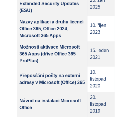
25. září
Extended Security Updates
2025
(ESU)
Názvy aplikací a druhy licencí
10. říjen
Office 365, Office 2024,
2023
Microsoft 365 Apps
Možnosti aktivace Microsoft
15. leden
365 Apps (dříve Office 365
2021
ProPlus)
10.
Přeposílání pošty na externí
listopad
adresy v Microsoft (Office) 365
2020
20.
Návod na instalaci Microsoft
listopad
Office
2019